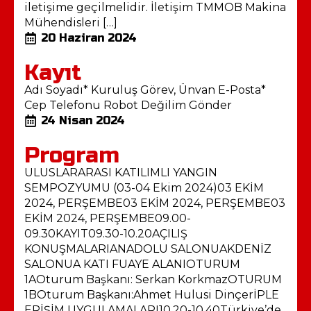
iletişime geçilmelidir. İletişim TMMOB Makina
Mühendisleri […]
20 Haziran 2024
Kayıt
Adı Soyadı* Kuruluş Görev, Ünvan E-Posta*
Cep Telefonu Robot Değilim Gönder
24 Nisan 2024
Program
ULUSLARARASI KATILIMLI YANGIN
SEMPOZYUMU (03-04 Ekim 2024)03 EKİM
2024, PERŞEMBE03 EKİM 2024, PERŞEMBE03
EKİM 2024, PERŞEMBE09.00-
09.30KAYIT09.30-10.20AÇILIŞ
KONUŞMALARIANADOLU SALONUAKDENİZ
SALONUA KATI FUAYE ALANIOTURUM
1AOturum Başkanı: Serkan KorkmazOTURUM
1BOturum Başkanı:Ahmet Hulusi DinçerİPLE
ERİŞİM UYGULAMALARI10.20-10.40Türkiye’de