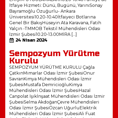
İtfaiye Hizmeti: Dünü, Bugünü, YarınıSonay
Bayramoğlu Özuğurlu- Ankara
Üniversitesi10.20-10.40İtfaiyeci Botlarına
Genel Bir BakışHüseyin Ata Karavana, Fatih
Yalçın -TMMOB Tekstil Mühendisleri Odası
İzmir Şubesi10.20-13.00MİRA […]
24 Nisan 2024
Sempozyum Yürütme
Kurulu
SEMPOZYUM YÜRÜTME KURULU Çağla
ÇatkınMimarlar Odası İzmir ŞubesiOnur
SavranKimya Mühendisleri Odası İzmir
ŞubesiMustafa DemricioğluKimya
Mühendisleri Odası İzmir ŞubesiHazal
Canpolat Işıkİnşaat Mühendisleri Odası İzmir
ŞubesiSelma AkdoğanÇevre Mühendisleri
Odası İzmir ŞubesiÖzcan UğurluElektrik
Mühendisleri Odası İzmir ŞubesiAli Fuat