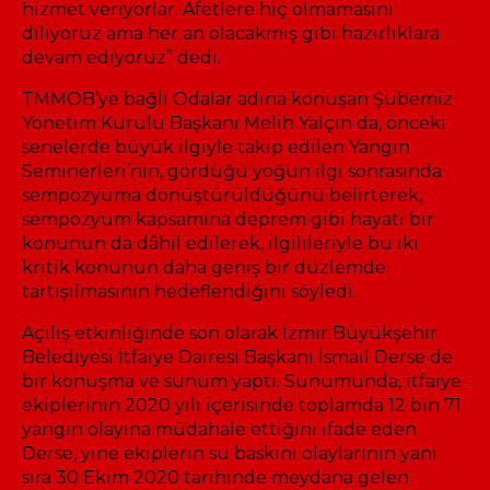
hizmet veriyorlar. Afetlere hiç olmamasını
diliyoruz ama her an olacakmış gibi hazırlıklara
devam ediyoruz” dedi.
TMMOB’ye bağlı Odalar adına konuşan Şubemiz
Yönetim Kurulu Başkanı Melih Yalçın da, önceki
senelerde büyük ilgiyle takip edilen Yangın
Seminerleri’nin, gördüğü yoğun ilgi sonrasında
sempozyuma dönüştürüldüğünü belirterek,
sempozyum kapsamına deprem gibi hayati bir
konunun da dâhil edilerek, ilgilileriyle bu iki
kritik konunun daha geniş bir düzlemde
tartışılmasının hedeflendiğini söyledi.
Açılış etkinliğinde son olarak İzmir Büyükşehir
Belediyesi İtfaiye Dairesi Başkanı İsmail Derse de
bir konuşma ve sunum yaptı. Sunumunda, itfaiye
ekiplerinin 2020 yılı içerisinde toplamda 12 bin 71
yangın olayına müdahale ettiğini ifade eden
Derse, yine ekiplerin su baskını olaylarının yanı
sıra 30 Ekim 2020 tarihinde meydana gelen